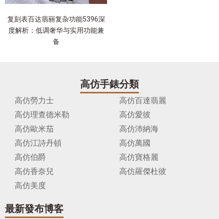
复刻表百达翡丽复杂功能5396深
度解析：低调奢华与实用功能兼
备
高仿手錶分類
高仿勞力士
高仿百達翡麗
高仿理查德米勒
高仿愛彼
高仿歐米茄
高仿沛納海
高仿江詩丹頓
高仿萬國
高仿伯爵
高仿寶格麗
高仿香奈兒
高仿羅傑杜彼
高仿美度
最新發布博客