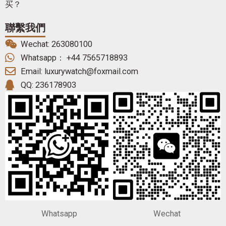
买？
聯繫我們
Wechat: 263080100
Whatsapp： +44 7565718893
Email: luxurywatch@foxmail.com
QQ: 236178903
Whatsapp
Wechat