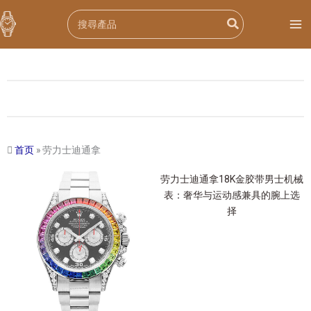
跳
Search
至
for:
内
容
首页
»
劳力士迪通拿
劳力士迪通拿18K金胶带男士机械
表：奢华与运动感兼具的腕上选
择