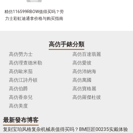
精仿116599RBOW值得买吗？劳
力士彩虹迪通拿价格与购买指南
高仿手錶分類
高仿勞力士
高仿百達翡麗
高仿理查德米勒
高仿愛彼
高仿歐米茄
高仿沛納海
高仿江詩丹頓
高仿萬國
高仿伯爵
高仿寶格麗
高仿香奈兒
高仿羅傑杜彼
高仿美度
最新發布博客
复刻宝珀风格复杂机械表值得买吗？BM巨匠00235实戴体验