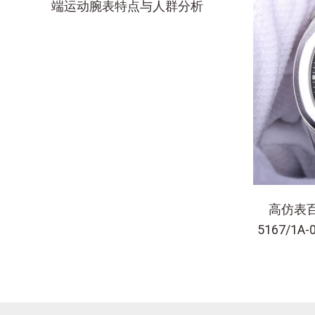
端运动腕表特点与人群分析
高仿表百
5167/1