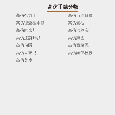
高仿手錶分類
高仿勞力士
高仿百達翡麗
高仿理查德米勒
高仿愛彼
高仿歐米茄
高仿沛納海
高仿江詩丹頓
高仿萬國
高仿伯爵
高仿寶格麗
高仿香奈兒
高仿羅傑杜彼
高仿美度