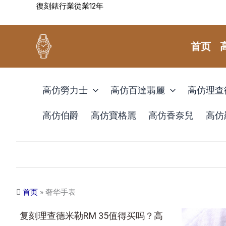
復刻錶行業從業12年
跳
至
内
首页
容
高仿勞力士
高仿百達翡麗
高仿理查
高仿伯爵
高仿寶格麗
高仿香奈兒
高仿
首页
»
奢华手表
复刻理查德米勒RM 35值得买吗？高