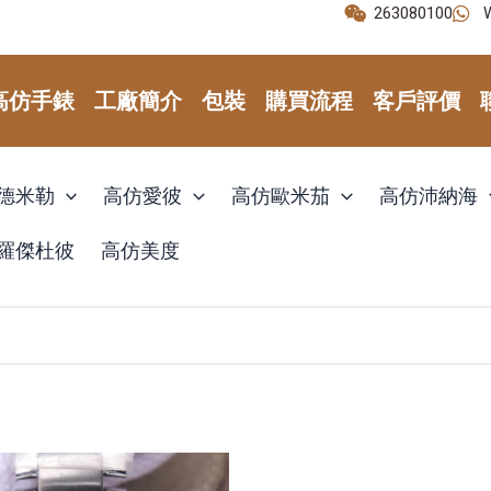
263080100
高仿手錶
工廠簡介
包裝
購買流程
客戶評價
德米勒
高仿愛彼
高仿歐米茄
高仿沛納海
羅傑杜彼
高仿美度