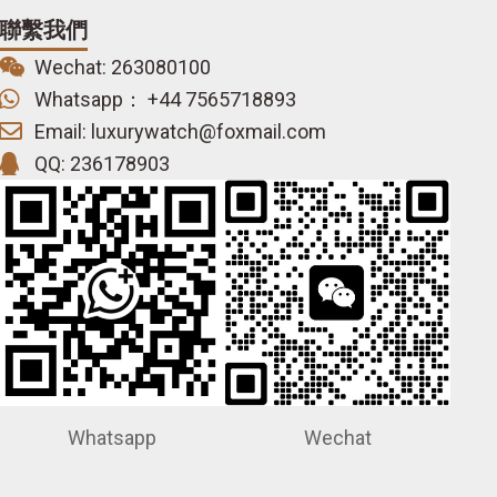
聯繫我們
Wechat: 263080100
Whatsapp： +44 7565718893
Email: luxurywatch@foxmail.com
QQ: 236178903
Whatsapp
Wechat