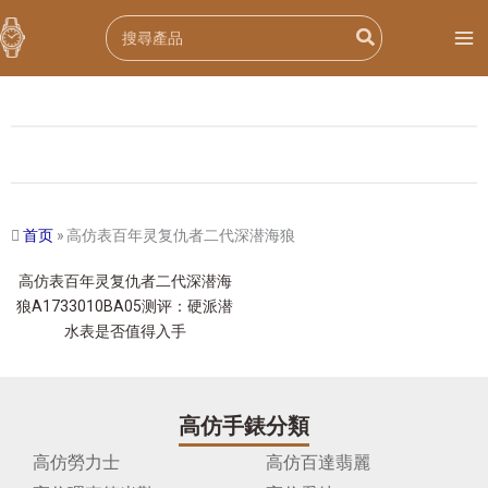
跳
Search
至
for:
内
容
首页
»
高仿表百年灵复仇者二代深潜海狼
高仿表百年灵复仇者二代深潜海
狼A1733010BA05测评：硬派潜
水表是否值得入手
高仿手錶分類
高仿勞力士
高仿百達翡麗