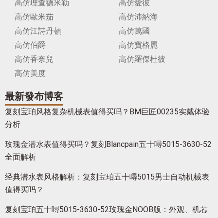
高仿理查德米勒
高仿愛彼
高仿歐米茄
高仿沛納海
高仿江詩丹頓
高仿萬國
高仿伯爵
高仿寶格麗
高仿香奈兒
高仿羅傑杜彼
高仿美度
最新發布博客
复刻宝珀风格复杂机械表值得买吗？BM巨匠00235实戴体验
分析
玫瑰金潜水表值得买吗？复刻Blancpain五十噚5015-3630-52
全面解析
经典潜水表风格解析：复刻宝珀五十噚5015男士自动机械表
值得买吗？
复刻宝珀五十噚5015-3630-52玫瑰金NOOB版：外观、机芯