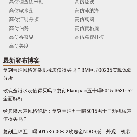
高仿理查德米勒
高仿愛彼
高仿歐米茄
高仿沛納海
高仿江詩丹頓
高仿萬國
高仿伯爵
高仿寶格麗
高仿香奈兒
高仿羅傑杜彼
高仿美度
最新發布博客
复刻宝珀风格复杂机械表值得买吗？BM巨匠00235实戴体验
分析
玫瑰金潜水表值得买吗？复刻Blancpain五十噚5015-3630-52
全面解析
经典潜水表风格解析：复刻宝珀五十噚5015男士自动机械表
值得买吗？
复刻宝珀五十噚5015-3630-52玫瑰金NOOB版：外观、机芯