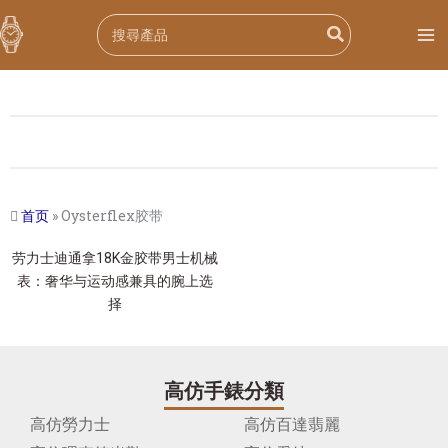
跳
Search
至
for:
内
容
首页
»
Oysterflex胶带
劳力士迪通拿18K金胶带男士机械
表：奢华与运动感兼具的腕上选
择
高仿手錶分類
高仿勞力士
高仿百達翡麗